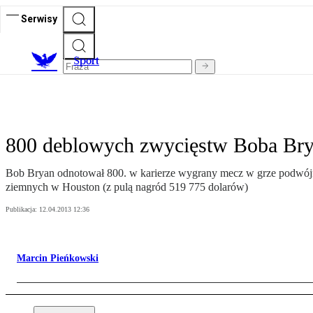
Serwisy
S
port
800 deblowych zwycięstw Boba Br
Bob Bryan odnotował 800. w karierze wygrany mecz w grze podwójnej.
ziemnych w Houston (z pulą nagród 519 775 dolarów)
Publikacja:
12.04.2013 12:36
Marcin Pieńkowski