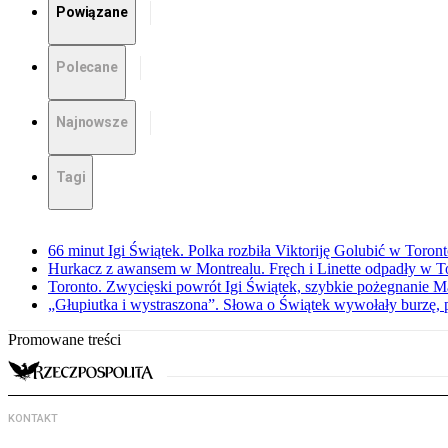
Powiązane
Polecane
Najnowsze
Tagi
66 minut Igi Świątek. Polka rozbiła Viktoriję Golubić w Toron
Hurkacz z awansem w Montrealu. Fręch i Linette odpadły w T
Toronto. Zwycięski powrót Igi Świątek, szybkie pożegnanie M
„Głupiutka i wystraszona”. Słowa o Świątek wywołały burzę, 
Promowane treści
KONTAKT