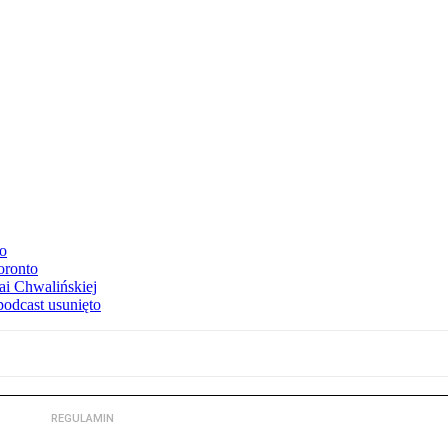
to
oronto
ai Chwalińskiej
podcast usunięto
REGULAMIN