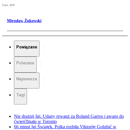
Foto: AFP
Mirosław Żukowski
Powiązane
Polecane
Najnowsze
Tagi
Nie drażnij Igi. Udany rewanż za Roland Garros i awans do
ćwierćfinału w Toronto
66 minut Igi Świątek. Polka rozbiła Viktoriję Golubić w