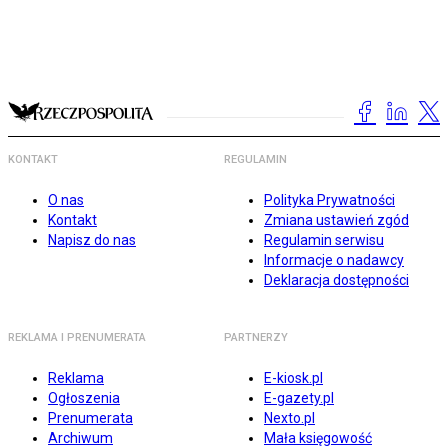
KONTAKT
REGULAMIN
O nas
Polityka Prywatności
Kontakt
Zmiana ustawień zgód
Napisz do nas
Regulamin serwisu
Informacje o nadawcy
Deklaracja dostępności
REKLAMA I PRENUMERATA
PARTNERZY
Reklama
E-kiosk.pl
Ogłoszenia
E-gazety.pl
Prenumerata
Nexto.pl
Archiwum
Mała księgowość