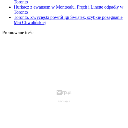
Toronto
Hurkacz z awansem w Montrealu. Fręch i Linette odpadły w
Toronto
Toronto. Zwycięski powrót Igi Świątek, szybkie pożegnanie
Mai Chwalińskiej
Promowane treści