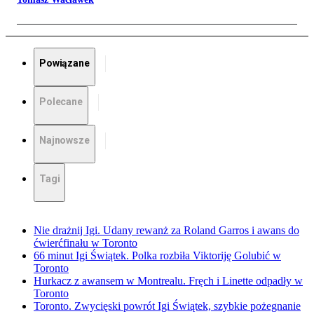
Powiązane
Polecane
Najnowsze
Tagi
Nie drażnij Igi. Udany rewanż za Roland Garros i awans do
ćwierćfinału w Toronto
66 minut Igi Świątek. Polka rozbiła Viktoriję Golubić w
Toronto
Hurkacz z awansem w Montrealu. Fręch i Linette odpadły w
Toronto
Toronto. Zwycięski powrót Igi Świątek, szybkie pożegnanie