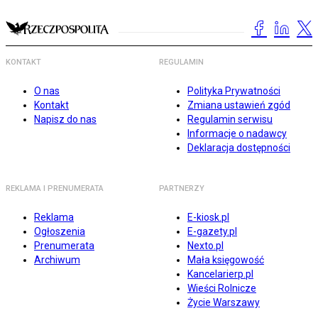
KONTAKT
REGULAMIN
O nas
Polityka Prywatności
Kontakt
Zmiana ustawień zgód
Napisz do nas
Regulamin serwisu
Informacje o nadawcy
Deklaracja dostępności
REKLAMA I PRENUMERATA
PARTNERZY
Reklama
E-kiosk.pl
Ogłoszenia
E-gazety.pl
Prenumerata
Nexto.pl
Archiwum
Mała księgowość
Kancelarierp.pl
Wieści Rolnicze
Życie Warszawy