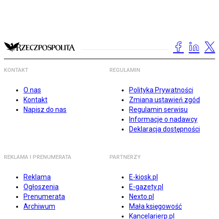
KONTAKT
REGULAMIN
O nas
Polityka Prywatności
Kontakt
Zmiana ustawień zgód
Napisz do nas
Regulamin serwisu
Informacje o nadawcy
Deklaracja dostępności
REKLAMA I PRENUMERATA
PARTNERZY
Reklama
E-kiosk.pl
Ogłoszenia
E-gazety.pl
Prenumerata
Nexto.pl
Archiwum
Mała księgowość
Kancelarierp.pl