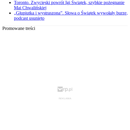
Toronto. Zwycięski powrót Igi Świątek, szybkie pożegnanie
Mai Chwalińskiej
„Głupiutka i wystraszona”. Słowa o Świątek wywołały burzę,
podcast usunięto
Promowane treści