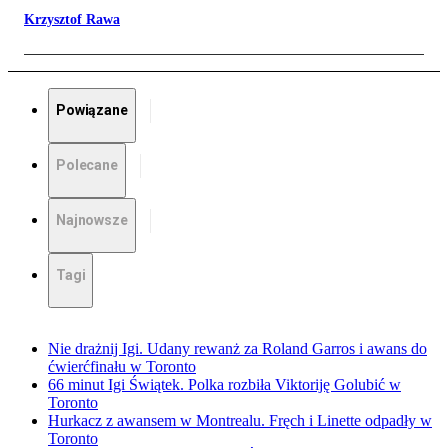
Krzysztof Rawa
Powiązane
Polecane
Najnowsze
Tagi
Nie drażnij Igi. Udany rewanż za Roland Garros i awans do
ćwierćfinału w Toronto
66 minut Igi Świątek. Polka rozbiła Viktoriję Golubić w
Toronto
Hurkacz z awansem w Montrealu. Fręch i Linette odpadły w
Toronto