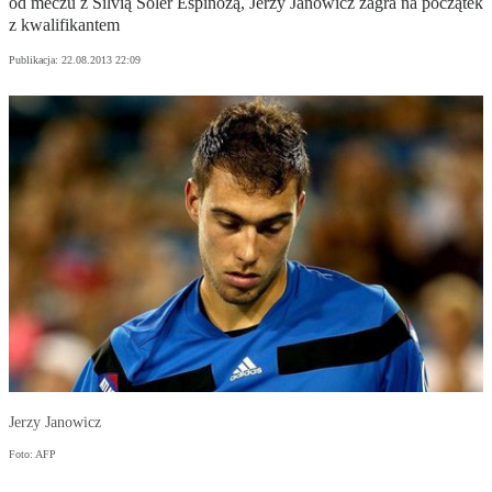
od meczu z Silvią Soler Espinozą, Jerzy Janowicz zagra na początek
z kwalifikantem
Publikacja:
22.08.2013 22:09
Jerzy Janowicz
Foto: AFP