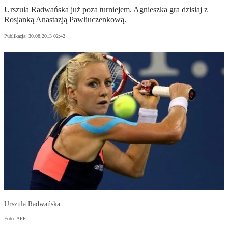
Urszula Radwańska już poza turniejem. Agnieszka gra dzisiaj z
Rosjanką Anastazją Pawliuczenkową.
Publikacja:
30.08.2013 02:42
Urszula Radwańska
Foto: AFP