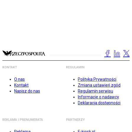
KONTAKT
REGULAMIN
O nas
Polityka Prywatności
Kontakt
Zmiana ustawień zgód
Napisz do nas
Regulamin serwisu
Informacje o nadawcy
Deklaracja dostępności
REKLAMA I PRENUMERATA
PARTNERZY
Reklama
E-kiosk.pl