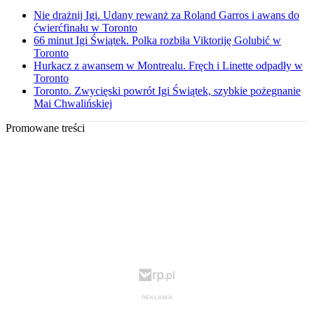
Nie drażnij Igi. Udany rewanż za Roland Garros i awans do
ćwierćfinału w Toronto
66 minut Igi Świątek. Polka rozbiła Viktoriję Golubić w
Toronto
Hurkacz z awansem w Montrealu. Fręch i Linette odpadły w
Toronto
Toronto. Zwycięski powrót Igi Świątek, szybkie pożegnanie
Mai Chwalińskiej
Promowane treści