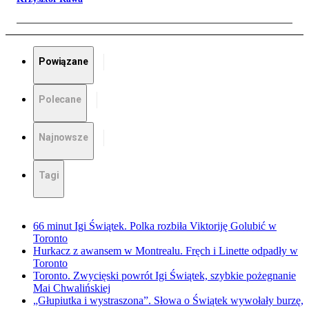
Powiązane
Polecane
Najnowsze
Tagi
66 minut Igi Świątek. Polka rozbiła Viktoriję Golubić w
Toronto
Hurkacz z awansem w Montrealu. Fręch i Linette odpadły w
Toronto
Toronto. Zwycięski powrót Igi Świątek, szybkie pożegnanie
Mai Chwalińskiej
„Głupiutka i wystraszona”. Słowa o Świątek wywołały burzę,