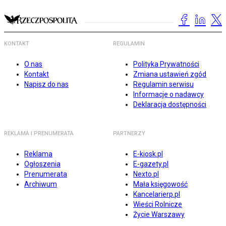
KONTAKT
REGULAMIN
O nas
Polityka Prywatności
Kontakt
Zmiana ustawień zgód
Napisz do nas
Regulamin serwisu
Informacje o nadawcy
Deklaracja dostępności
REKLAMA I PRENUMERATA
PARTNERZY
Reklama
E-kiosk.pl
Ogłoszenia
E-gazety.pl
Prenumerata
Nexto.pl
Archiwum
Mała księgowość
Kancelarierp.pl
Wieści Rolnicze
Życie Warszawy