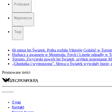
Polecane
Najnowsze
Tagi
66 minut Igi Świątek. Polka rozbiła Viktoriję Golubić w Toron
Hurkacz z awansem w Montrealu. Fręch i Linette odpadły w T
Toronto. Zwycięski powrót Igi Świątek, szybkie pożegnanie M
„Głupiutka i wystraszona”. Słowa o Świątek wywołały burzę, 
Promowane treści
KONTAKT
O nas
Kontakt