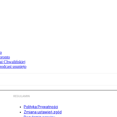
to
oronto
ai Chwalińskiej
podcast usunięto
REGULAMIN
Polityka Prywatności
Zmiana ustawień zgód