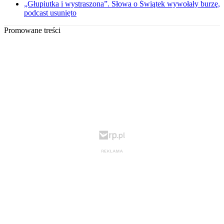
„Głupiutka i wystraszona”. Słowa o Świątek wywołały burzę,
podcast usunięto
Promowane treści