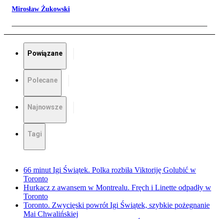
Mirosław Żukowski
Powiązane
Polecane
Najnowsze
Tagi
66 minut Igi Świątek. Polka rozbiła Viktoriję Golubić w
Toronto
Hurkacz z awansem w Montrealu. Fręch i Linette odpadły w
Toronto
Toronto. Zwycięski powrót Igi Świątek, szybkie pożegnanie
Mai Chwalińskiej