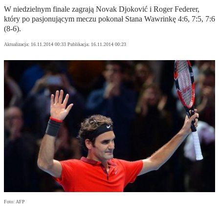
W niedzielnym finale zagrają Novak Djoković i Roger Federer,
który po pasjonującym meczu pokonał Stana Wawrinkę 4:6, 7:5, 7:6
(8-6).
Aktualizacja:
16.11.2014 00:33
Publikacja:
16.11.2014 00:23
Foto: AFP