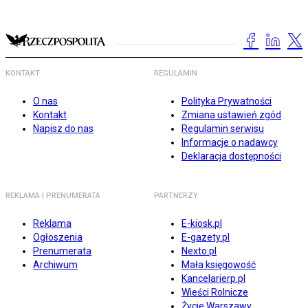
KONTAKT
REGULAMIN
O nas
Polityka Prywatności
Kontakt
Zmiana ustawień zgód
Napisz do nas
Regulamin serwisu
Informacje o nadawcy
Deklaracja dostępności
REKLAMA I PRENUMERATA
PARTNERZY
Reklama
E-kiosk.pl
Ogłoszenia
E-gazety.pl
Prenumerata
Nexto.pl
Archiwum
Mała księgowość
Kancelarierp.pl
Wieści Rolnicze
Życie Warszawy