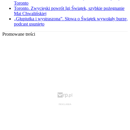
Toronto
Toronto. Zwycięski powrót Igi Świątek, szybkie pożegnanie
Mai Chwalińskiej
„Głupiutka i wystraszona”. Słowa o Świątek wywołały burzę,
podcast usunięto
Promowane treści