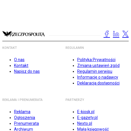
KONTAKT
REGULAMIN
O nas
Polityka Prywatności
Kontakt
Zmiana ustawień zgód
Napisz do nas
Regulamin serwisu
Informacje o nadawcy
Deklaracja dostępności
REKLAMA I PRENUMERATA
PARTNERZY
Reklama
E-kiosk.pl
Ogłoszenia
E-gazety.pl
Prenumerata
Nexto.pl
Archiwum
Mała księgowość