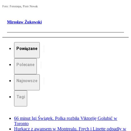
Foto: Fotorzepa, Piotr Nowak
Mirosław Żukowski
Powiązane
Polecane
Najnowsze
Tagi
66 minut Igi Świątek. Polka rozbiła Viktoriję Golubić w
Toronto
Hurkacz z awansem w Montrealu. Fręch i Linette odpadły w