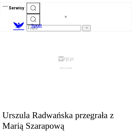
Serwisy
S
port
Urszula Radwańska przegrała z
Marią Szarapową