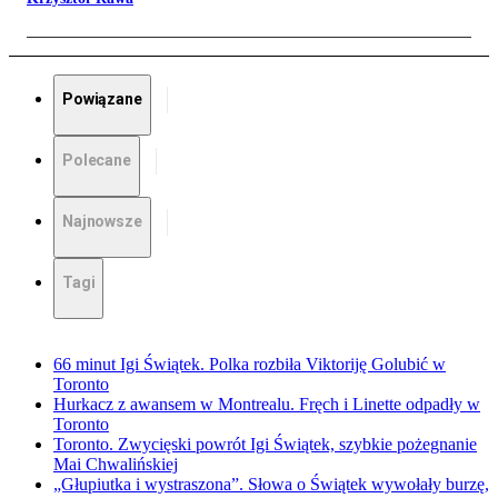
Powiązane
Polecane
Najnowsze
Tagi
66 minut Igi Świątek. Polka rozbiła Viktoriję Golubić w
Toronto
Hurkacz z awansem w Montrealu. Fręch i Linette odpadły w
Toronto
Toronto. Zwycięski powrót Igi Świątek, szybkie pożegnanie
Mai Chwalińskiej
„Głupiutka i wystraszona”. Słowa o Świątek wywołały burzę,