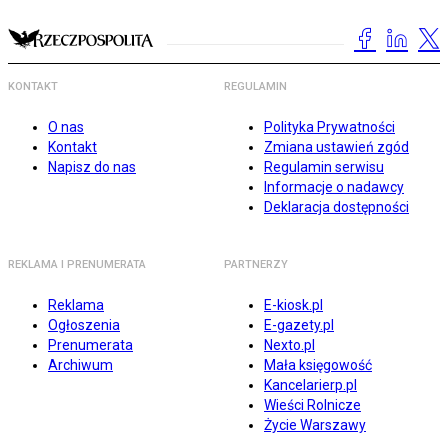
KONTAKT
REGULAMIN
O nas
Polityka Prywatności
Kontakt
Zmiana ustawień zgód
Napisz do nas
Regulamin serwisu
Informacje o nadawcy
Deklaracja dostępności
REKLAMA I PRENUMERATA
PARTNERZY
Reklama
E-kiosk.pl
Ogłoszenia
E-gazety.pl
Prenumerata
Nexto.pl
Archiwum
Mała księgowość
Kancelarierp.pl
Wieści Rolnicze
Życie Warszawy