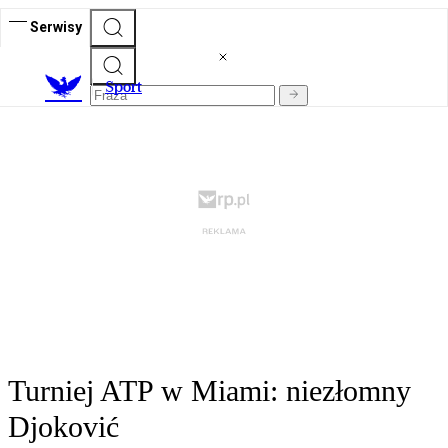
Serwisy
S
port
Turniej ATP w Miami: niezłomny
Djoković