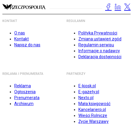
KONTAKT
REGULAMIN
O nas
Polityka Prywatności
Kontakt
Zmiana ustawień zgód
Napisz do nas
Regulamin serwisu
Informacje o nadawcy
Deklaracja dostępności
REKLAMA I PRENUMERATA
PARTNERZY
Reklama
E-kiosk.pl
Ogłoszenia
E-gazety.pl
Prenumerata
Nexto.pl
Archiwum
Mała księgowość
Kancelarierp.pl
Wieści Rolnicze
Życie Warszawy