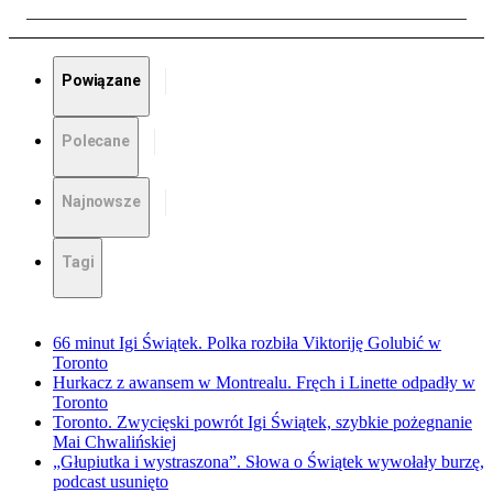
Powiązane
Polecane
Najnowsze
Tagi
66 minut Igi Świątek. Polka rozbiła Viktoriję Golubić w
Toronto
Hurkacz z awansem w Montrealu. Fręch i Linette odpadły w
Toronto
Toronto. Zwycięski powrót Igi Świątek, szybkie pożegnanie
Mai Chwalińskiej
„Głupiutka i wystraszona”. Słowa o Świątek wywołały burzę,
podcast usunięto