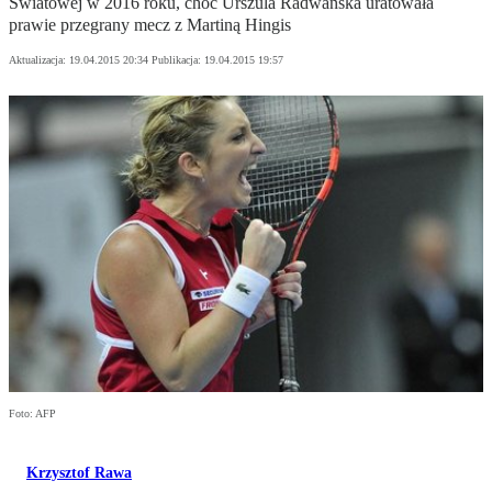
Światowej w 2016 roku, choć Urszula Radwańska uratowała
prawie przegrany mecz z Martiną Hingis
Aktualizacja:
19.04.2015 20:34
Publikacja:
19.04.2015 19:57
Foto: AFP
Krzysztof Rawa