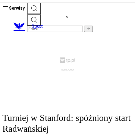
Serwisy
S
port
Turniej w Stanford: spóźniony start
Radwańskiej