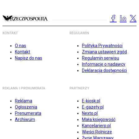
KONTAKT
REGULAMIN
O nas
Polityka Prywatności
Kontakt
Zmiana ustawień zgód
Napisz do nas
Regulamin serwisu
Informacje o nadawcy
Deklaracja dostępności
REKLAMA I PRENUMERATA
PARTNERZY
Reklama
E-kiosk.pl
Ogłoszenia
E-gazety.pl
Prenumerata
Nexto.pl
Archiwum
Mała księgowość
Kancelarierp.pl
Wieści Rolnicze
Życie Warszawy