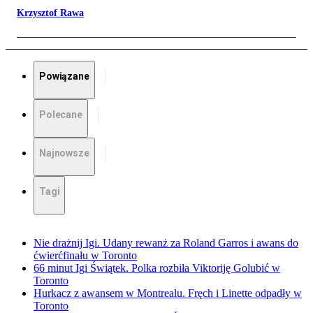
Krzysztof Rawa
Powiązane
Polecane
Najnowsze
Tagi
Nie drażnij Igi. Udany rewanż za Roland Garros i awans do
ćwierćfinału w Toronto
66 minut Igi Świątek. Polka rozbiła Viktoriję Golubić w
Toronto
Hurkacz z awansem w Montrealu. Fręch i Linette odpadły w
Toronto