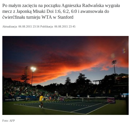
Po małym zacięciu na początku Agnieszka Radwańska wygrała
mecz z Japonką Misaki Doi 1:6, 6:2, 6:0 i awansowała do
ćwierćfinału turnieju WTA w Stanford
Aktualizacja:
06.08.2015 23:56
Publikacja:
06.08.2015 23:45
Foto: AFP