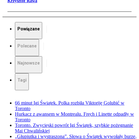
Krzysztof Rawa
Powiązane
Polecane
Najnowsze
Tagi
66 minut Igi Świątek. Polka rozbiła Viktoriję Golubić w
Toronto
Hurkacz z awansem w Montrealu. Fręch i Linette odpadły w
Toronto
Toronto. Zwycięski powrót Igi Świątek, szybkie pożegnanie
Mai Chwalińskiej
„Głupiutka i wystraszona”. Słowa o Świątek wywołały burzę,