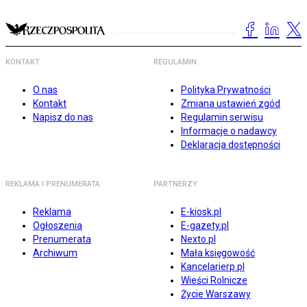
KONTAKT
REGULAMIN
O nas
Polityka Prywatności
Kontakt
Zmiana ustawień zgód
Napisz do nas
Regulamin serwisu
Informacje o nadawcy
Deklaracja dostępności
REKLAMA I PRENUMERATA
PARTNERZY
Reklama
E-kiosk.pl
Ogłoszenia
E-gazety.pl
Prenumerata
Nexto.pl
Archiwum
Mała księgowość
Kancelarierp.pl
Wieści Rolnicze
Życie Warszawy