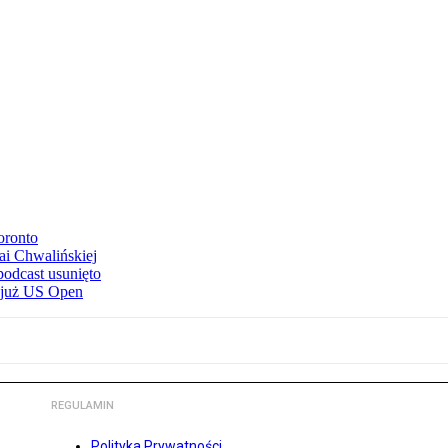
oronto
ai Chwalińskiej
podcast usunięto
e już US Open
REGULAMIN
Polityka Prywatności