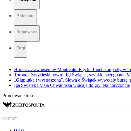
Polecane
Najnowsze
Tagi
Hurkacz z awansem w Montrealu. Fręch i Linette odpadły w T
Toronto. Zwycięski powrót Igi Świątek, szybkie pożegnanie M
„Głupiutka i wystraszona”. Słowa o Świątek wywołały burzę, 
Iga Świątek i Maja Chwalińska wracają do gry. Na horyzonci
Promowane treści
KONTAKT
O nas