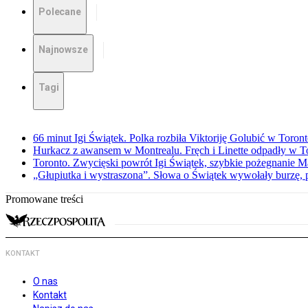
Polecane
Najnowsze
Tagi
66 minut Igi Świątek. Polka rozbiła Viktoriję Golubić w Toron
Hurkacz z awansem w Montrealu. Fręch i Linette odpadły w T
Toronto. Zwycięski powrót Igi Świątek, szybkie pożegnanie M
„Głupiutka i wystraszona”. Słowa o Świątek wywołały burzę, 
Promowane treści
KONTAKT
O nas
Kontakt