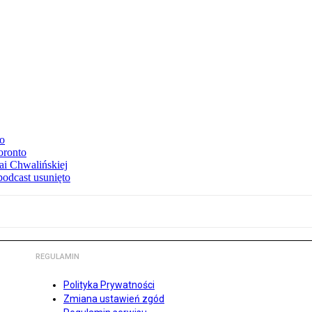
to
oronto
ai Chwalińskiej
podcast usunięto
REGULAMIN
Polityka Prywatności
Zmiana ustawień zgód