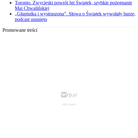
Toronto. Zwycięski powrót Igi Świątek, szybkie pożegnanie
Mai Chwalińskiej
„Głupiutka i wystraszona”. Słowa o Świątek wywołały burzę,
podcast usunięto
Promowane treści