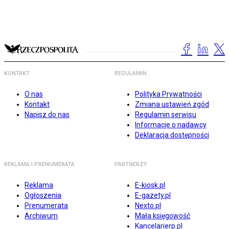
KONTAKT
REGULAMIN
O nas
Polityka Prywatności
Kontakt
Zmiana ustawień zgód
Napisz do nas
Regulamin serwisu
Informacje o nadawcy
Deklaracja dostępności
REKLAMA I PRENUMERATA
PARTNERZY
Reklama
E-kiosk.pl
Ogłoszenia
E-gazety.pl
Prenumerata
Nexto.pl
Archiwum
Mała księgowość
Kancelarierp.pl