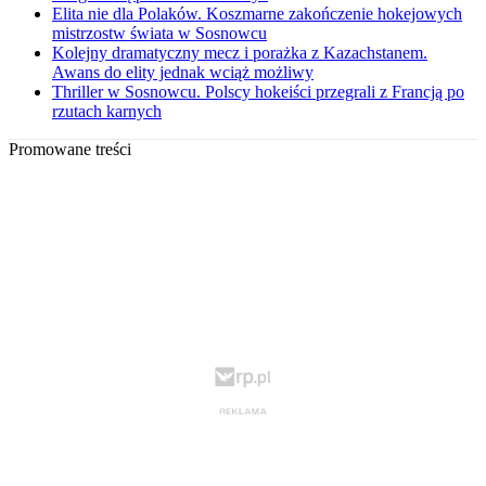
Elita nie dla Polaków. Koszmarne zakończenie hokejowych
mistrzostw świata w Sosnowcu
Kolejny dramatyczny mecz i porażka z Kazachstanem.
Awans do elity jednak wciąż możliwy
Thriller w Sosnowcu. Polscy hokeiści przegrali z Francją po
rzutach karnych
Promowane treści