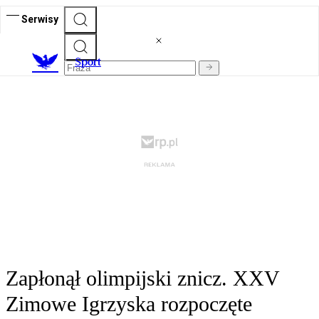
Serwisy
S
port
Zapłonął olimpijski znicz. XXV
Zimowe Igrzyska rozpoczęte