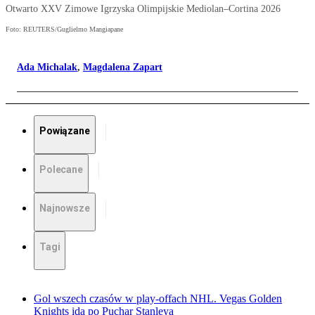
Otwarto XXV Zimowe Igrzyska Olimpijskie Mediolan–Cortina 2026
Foto: REUTERS/Guglielmo Mangiapane
Ada Michalak
,
Magdalena Zapart
Powiązane
Polecane
Najnowsze
Tagi
Gol wszech czasów w play-offach NHL. Vegas Golden
Knights idą po Puchar Stanleya