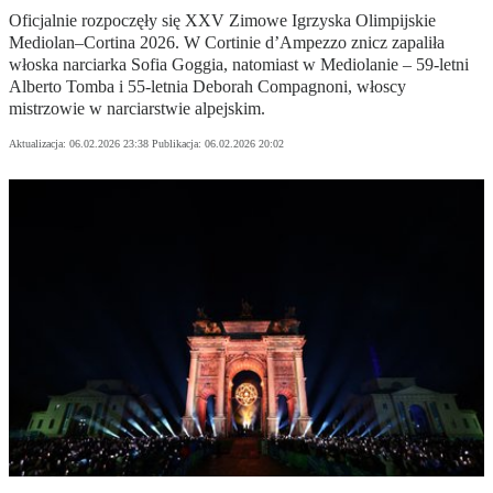
Oficjalnie rozpoczęły się XXV Zimowe Igrzyska Olimpijskie
Mediolan–Cortina 2026. W Cortinie d’Ampezzo znicz zapaliła
włoska narciarka Sofia Goggia, natomiast w Mediolanie – 59-letni
Alberto Tomba i 55-letnia Deborah Compagnoni, włoscy
mistrzowie w narciarstwie alpejskim.
Aktualizacja:
06.02.2026 23:38
Publikacja:
06.02.2026 20:02