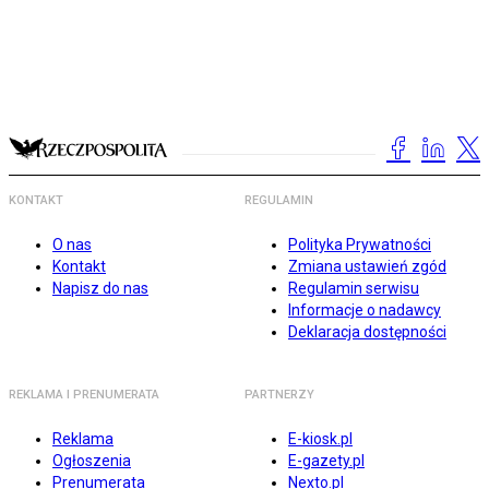
KONTAKT
REGULAMIN
O nas
Polityka Prywatności
Kontakt
Zmiana ustawień zgód
Napisz do nas
Regulamin serwisu
Informacje o nadawcy
Deklaracja dostępności
REKLAMA I PRENUMERATA
PARTNERZY
Reklama
E-kiosk.pl
Ogłoszenia
E-gazety.pl
Prenumerata
Nexto.pl