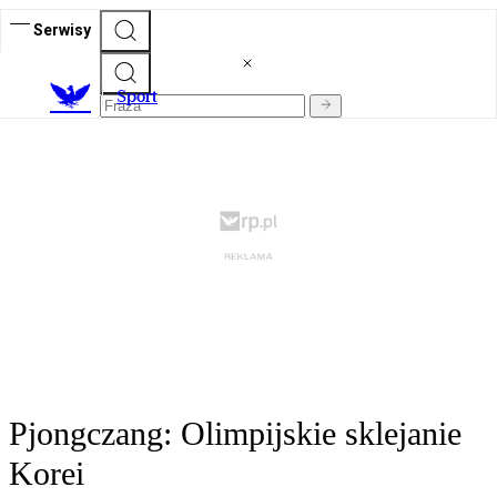
Serwisy
S
port
Pjongczang: Olimpijskie sklejanie
Korei