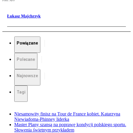
Foto: AFP
Łukasz Majchrzyk
Powiązane
Polecane
Najnowsze
Tagi
Niesamowity finisz na Tour de France kobiet. Katarzyna
Niewiadoma-Phinney liderką
Master Plany szansą na poprawę kondycji polskiego sportu.
Słowenia świetnym przykładem