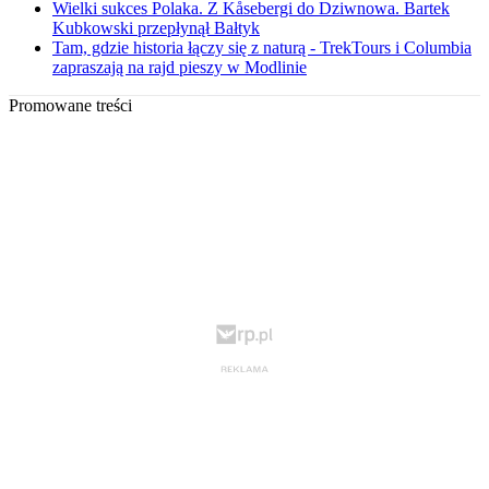
Wielki sukces Polaka. Z Kåsebergi do Dziwnowa. Bartek
Kubkowski przepłynął Bałtyk
Tam, gdzie historia łączy się z naturą - TrekTours i Columbia
zapraszają na rajd pieszy w Modlinie
Promowane treści