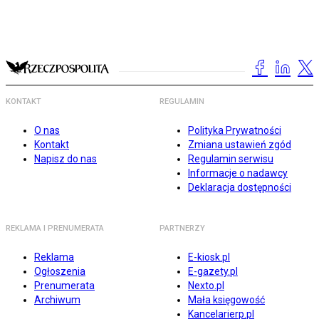
KONTAKT
REGULAMIN
O nas
Polityka Prywatności
Kontakt
Zmiana ustawień zgód
Napisz do nas
Regulamin serwisu
Informacje o nadawcy
Deklaracja dostępności
REKLAMA I PRENUMERATA
PARTNERZY
Reklama
E-kiosk.pl
Ogłoszenia
E-gazety.pl
Prenumerata
Nexto.pl
Archiwum
Mała księgowość
Kancelarierp.pl