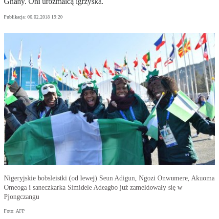
Ghany. Oni urozmaicą igrzyska.
Publikacja:
06.02.2018 19:20
Nigeryjskie bobsleistki (od lewej) Seun Adigun, Ngozi Onwumere, Akuoma
Omeoga i saneczkarka Simidele Adeagbo już zameldowały się w
Pjongczangu
Foto: AFP