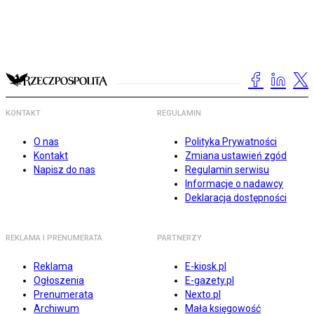
KONTAKT
REGULAMIN
O nas
Polityka Prywatności
Kontakt
Zmiana ustawień zgód
Napisz do nas
Regulamin serwisu
Informacje o nadawcy
Deklaracja dostępności
REKLAMA I PRENUMERATA
PARTNERZY
Reklama
E-kiosk.pl
Ogłoszenia
E-gazety.pl
Prenumerata
Nexto.pl
Archiwum
Mała księgowość