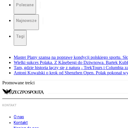
Polecane
Najnowsze
Tagi
Master Plany szansą na poprawę kondycji polskiego sportu. S
Wielki sukces Polaka. Z Kåsebergi do Dziwnowa. Bartek Kubk
Tam, gdzie historia łączy się z naturą - TrekTours i Columbia z
Antoni Kowalski o krok od Shenzhen Open. Polak pokonał w
Promowane treści
KONTAKT
O nas
Kontakt