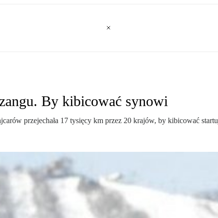
zangu. By kibicować synowi
carów przejechała 17 tysięcy km przez 20 krajów, by kibicować star