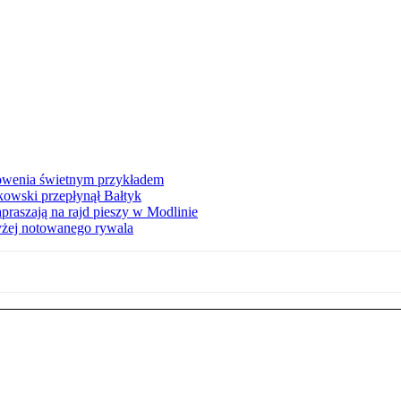
łowenia świetnym przykładem
owski przepłynął Bałtyk
apraszają na rajd pieszy w Modlinie
yżej notowanego rywala