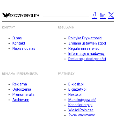
KONTAKT
REGULAMIN
O nas
Polityka Prywatności
Kontakt
Zmiana ustawień zgód
Napisz do nas
Regulamin serwisu
Informacje o nadawcy
Deklaracja dostępności
REKLAMA I PRENUMERATA
PARTNERZY
Reklama
E-kiosk.pl
Ogłoszenia
E-gazety.pl
Prenumerata
Nexto.pl
Archiwum
Mała księgowość
Kancelarierp.pl
Wieści Rolnicze
Życie Warszawy