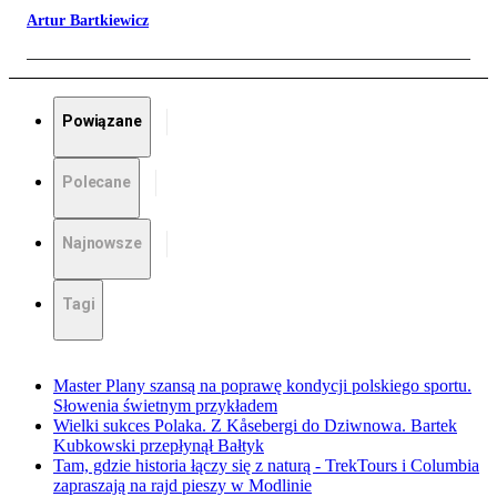
Artur Bartkiewicz
Powiązane
Polecane
Najnowsze
Tagi
Master Plany szansą na poprawę kondycji polskiego sportu.
Słowenia świetnym przykładem
Wielki sukces Polaka. Z Kåsebergi do Dziwnowa. Bartek
Kubkowski przepłynął Bałtyk
Tam, gdzie historia łączy się z naturą - TrekTours i Columbia
zapraszają na rajd pieszy w Modlinie