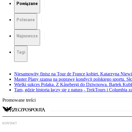
Powiązane
Polecane
Najnowsze
Tagi
Niesamowity finisz na Tour de France kobiet. Katarzyna Niew
Master Plany szansą na poprawę kondycji polskiego sportu. S
Wielki sukces Polaka. Z Kåsebergi do Dziwnowa. Bartek Kubk
Tam, gdzie historia łączy się z naturą - TrekTours i Columbia z
Promowane treści
KONTAKT