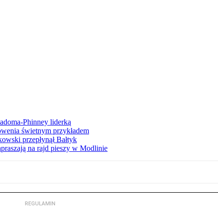
iadoma-Phinney liderką
łowenia świetnym przykładem
owski przepłynął Bałtyk
apraszają na rajd pieszy w Modlinie
REGULAMIN