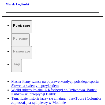
Marek Cegliński
Powiązane
Polecane
Najnowsze
Tagi
Master Plany szansą na poprawę kondycji polskiego sportu.
Słowenia świetnym przykładem
Wielki sukces Polaka. Z Kåsebergi do Dziwnowa. Bartek
Kubkowski przepłynął Bałtyk
Tam, gdzie historia łączy się z naturą - TrekTours i Columbia
zapraszają na rajd pieszy w Modlinie