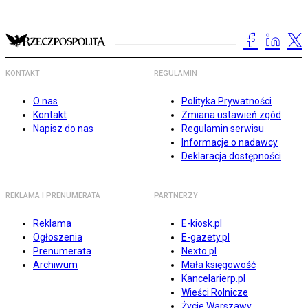
KONTAKT
REGULAMIN
O nas
Polityka Prywatności
Kontakt
Zmiana ustawień zgód
Napisz do nas
Regulamin serwisu
Informacje o nadawcy
Deklaracja dostępności
REKLAMA I PRENUMERATA
PARTNERZY
Reklama
E-kiosk.pl
Ogłoszenia
E-gazety.pl
Prenumerata
Nexto.pl
Archiwum
Mała księgowość
Kancelarierp.pl
Wieści Rolnicze
Życie Warszawy