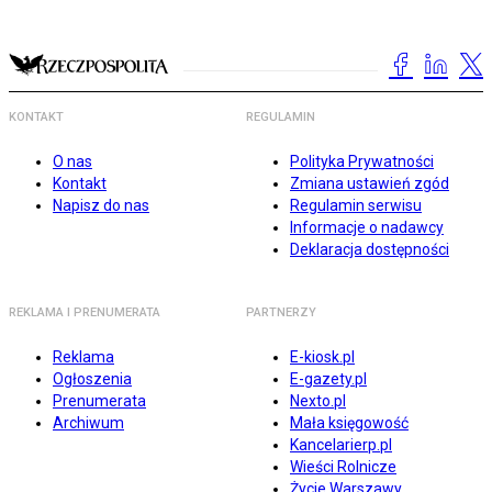
KONTAKT
REGULAMIN
O nas
Polityka Prywatności
Kontakt
Zmiana ustawień zgód
Napisz do nas
Regulamin serwisu
Informacje o nadawcy
Deklaracja dostępności
REKLAMA I PRENUMERATA
PARTNERZY
Reklama
E-kiosk.pl
Ogłoszenia
E-gazety.pl
Prenumerata
Nexto.pl
Archiwum
Mała księgowość
Kancelarierp.pl
Wieści Rolnicze
Życie Warszawy