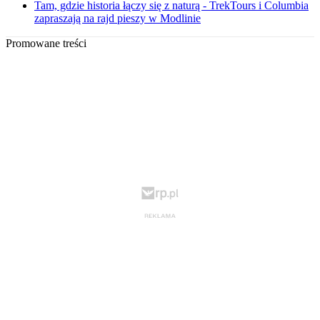
Tam, gdzie historia łączy się z naturą - TrekTours i Columbia
zapraszają na rajd pieszy w Modlinie
Promowane treści