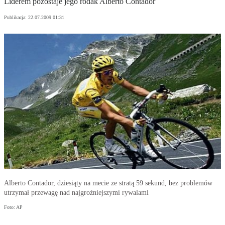
Liderem pozostaje jego rodak Alberto Contador
Publikacja:
22.07.2009 01:31
Alberto Contador, dziesiąty na mecie ze stratą 59 sekund, bez problemów
utrzymał przewagę nad najgroźniejszymi rywalami
Foto: AP