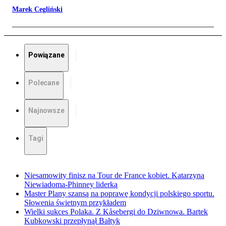
Marek Cegliński
Powiązane
Polecane
Najnowsze
Tagi
Niesamowity finisz na Tour de France kobiet. Katarzyna
Niewiadoma-Phinney liderką
Master Plany szansą na poprawę kondycji polskiego sportu.
Słowenia świetnym przykładem
Wielki sukces Polaka. Z Kåsebergi do Dziwnowa. Bartek
Kubkowski przepłynął Bałtyk