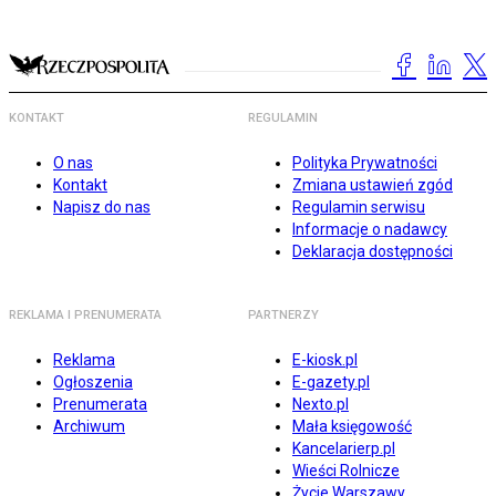
KONTAKT
REGULAMIN
O nas
Polityka Prywatności
Kontakt
Zmiana ustawień zgód
Napisz do nas
Regulamin serwisu
Informacje o nadawcy
Deklaracja dostępności
REKLAMA I PRENUMERATA
PARTNERZY
Reklama
E-kiosk.pl
Ogłoszenia
E-gazety.pl
Prenumerata
Nexto.pl
Archiwum
Mała księgowość
Kancelarierp.pl
Wieści Rolnicze
Życie Warszawy