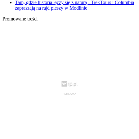
Tam, gdzie historia łączy się z naturą - TrekTours i Columbia
zapraszają na rajd pieszy w Modlinie
Promowane treści