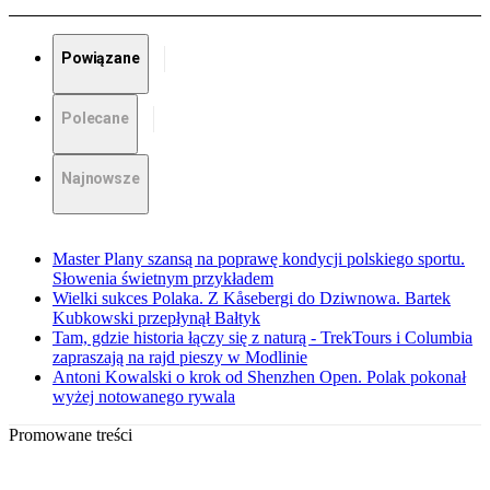
Powiązane
Polecane
Najnowsze
Master Plany szansą na poprawę kondycji polskiego sportu.
Słowenia świetnym przykładem
Wielki sukces Polaka. Z Kåsebergi do Dziwnowa. Bartek
Kubkowski przepłynął Bałtyk
Tam, gdzie historia łączy się z naturą - TrekTours i Columbia
zapraszają na rajd pieszy w Modlinie
Antoni Kowalski o krok od Shenzhen Open. Polak pokonał
wyżej notowanego rywala
Promowane treści