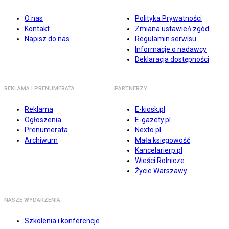
O nas
Polityka Prywatności
Kontakt
Zmiana ustawień zgód
Napisz do nas
Regulamin serwisu
Informacje o nadawcy
Deklaracja dostępności
REKLAMA I PRENUMERATA
PARTNERZY
Reklama
E-kiosk.pl
Ogłoszenia
E-gazety.pl
Prenumerata
Nexto.pl
Archiwum
Mała księgowość
Kancelarierp.pl
Wieści Rolnicze
Życie Warszawy
NASZE WYDARZENIA
Szkolenia i konferencje