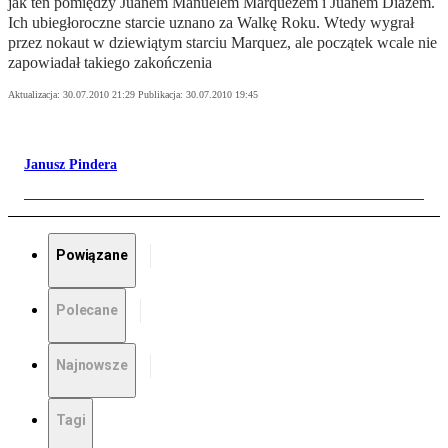
jak ten pomiędzy Juanem Manuelem Marquezem i Juanem Diazem.
Ich ubiegłoroczne starcie uznano za Walkę Roku. Wtedy wygrał
przez nokaut w dziewiątym starciu Marquez, ale początek wcale nie
zapowiadał takiego zakończenia
Aktualizacja:
30.07.2010 21:29
Publikacja:
30.07.2010 19:45
Janusz Pindera
Powiązane
Polecane
Najnowsze
Tagi