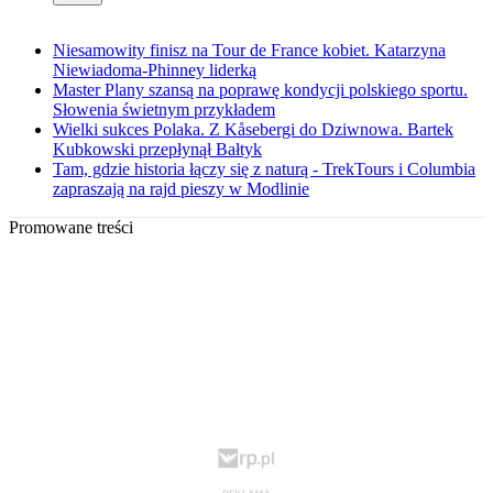
Niesamowity finisz na Tour de France kobiet. Katarzyna
Niewiadoma-Phinney liderką
Master Plany szansą na poprawę kondycji polskiego sportu.
Słowenia świetnym przykładem
Wielki sukces Polaka. Z Kåsebergi do Dziwnowa. Bartek
Kubkowski przepłynął Bałtyk
Tam, gdzie historia łączy się z naturą - TrekTours i Columbia
zapraszają na rajd pieszy w Modlinie
Promowane treści