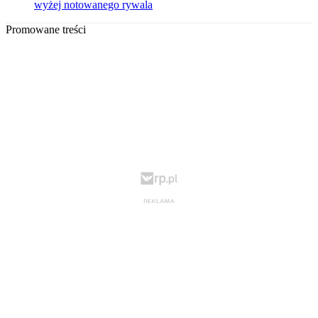
wyżej notowanego rywala
Promowane treści