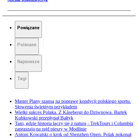
Powiązane
Polecane
Najnowsze
Tagi
Master Plany szansą na poprawę kondycji polskiego sportu.
Słowenia świetnym przykładem
Wielki sukces Polaka. Z Kåsebergi do Dziwnowa. Bartek
Kubkowski przepłynął Bałtyk
Tam, gdzie historia łączy się z naturą - TrekTours i Columbia
zapraszają na rajd pieszy w Modlinie
Antoni Kowalski o krok od Shenzhen Open. Polak pokonał