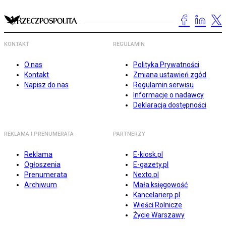
KONTAKT
REGULAMIN
O nas
Polityka Prywatności
Kontakt
Zmiana ustawień zgód
Napisz do nas
Regulamin serwisu
Informacje o nadawcy
Deklaracja dostępności
REKLAMA I PRENUMERATA
PARTNERZY
Reklama
E-kiosk.pl
Ogłoszenia
E-gazety.pl
Prenumerata
Nexto.pl
Archiwum
Mała księgowość
Kancelarierp.pl
Wieści Rolnicze
Życie Warszawy