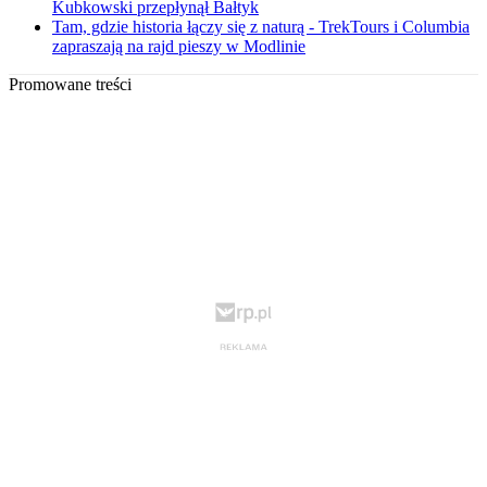
Kubkowski przepłynął Bałtyk
Tam, gdzie historia łączy się z naturą - TrekTours i Columbia
zapraszają na rajd pieszy w Modlinie
Promowane treści