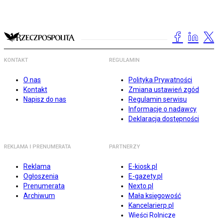
KONTAKT
REGULAMIN
O nas
Polityka Prywatności
Kontakt
Zmiana ustawień zgód
Napisz do nas
Regulamin serwisu
Informacje o nadawcy
Deklaracja dostępności
REKLAMA I PRENUMERATA
PARTNERZY
Reklama
E-kiosk.pl
Ogłoszenia
E-gazety.pl
Prenumerata
Nexto.pl
Archiwum
Mała księgowość
Kancelarierp.pl
Wieści Rolnicze