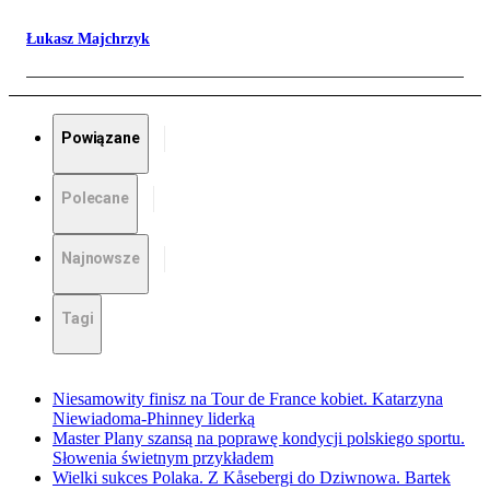
Łukasz Majchrzyk
Powiązane
Polecane
Najnowsze
Tagi
Niesamowity finisz na Tour de France kobiet. Katarzyna
Niewiadoma-Phinney liderką
Master Plany szansą na poprawę kondycji polskiego sportu.
Słowenia świetnym przykładem
Wielki sukces Polaka. Z Kåsebergi do Dziwnowa. Bartek