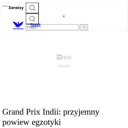
Serwisy
S
port
Grand Prix Indii: przyjemny
powiew egzotyki