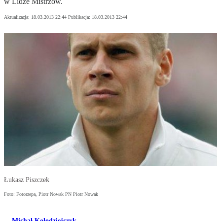
w Lidze Mistrzów.
Aktualizacja:
18.03.2013 22:44
Publikacja:
18.03.2013 22:44
Łukasz Piszczek
Foto: Fotorzepa, Piotr Nowak PN Piotr Nowak
Michał Kołodziejczyk