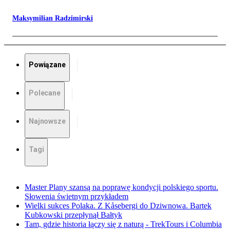
Maksymilian Radzimirski
Powiązane
Polecane
Najnowsze
Tagi
Master Plany szansą na poprawę kondycji polskiego sportu.
Słowenia świetnym przykładem
Wielki sukces Polaka. Z Kåsebergi do Dziwnowa. Bartek
Kubkowski przepłynął Bałtyk
Tam, gdzie historia łączy się z naturą - TrekTours i Columbia