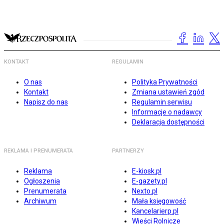
KONTAKT
REGULAMIN
O nas
Polityka Prywatności
Kontakt
Zmiana ustawień zgód
Napisz do nas
Regulamin serwisu
Informacje o nadawcy
Deklaracja dostępności
REKLAMA I PRENUMERATA
PARTNERZY
Reklama
E-kiosk.pl
Ogłoszenia
E-gazety.pl
Prenumerata
Nexto.pl
Archiwum
Mała księgowość
Kancelarierp.pl
Wieści Rolnicze