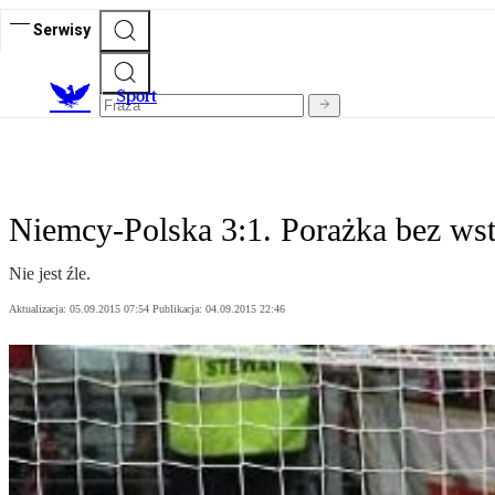
Serwisy
S
port
Niemcy-Polska 3:1. Porażka bez ws
Nie jest źle.
Aktualizacja:
05.09.2015 07:54
Publikacja:
04.09.2015 22:46