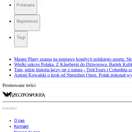
Polecane
Najnowsze
Tagi
Master Plany szansą na poprawę kondycji polskiego sportu. S
Wielki sukces Polaka. Z Kåsebergi do Dziwnowa. Bartek Kubk
Tam, gdzie historia łączy się z naturą - TrekTours i Columbia z
Antoni Kowalski o krok od Shenzhen Open. Polak pokonał w
Promowane treści
KONTAKT
O nas
Kontakt