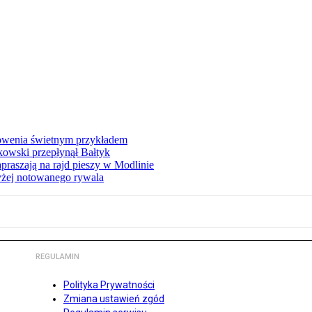
łowenia świetnym przykładem
owski przepłynął Bałtyk
apraszają na rajd pieszy w Modlinie
yżej notowanego rywala
REGULAMIN
Polityka Prywatności
Zmiana ustawień zgód