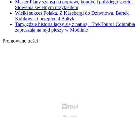
Master Plany szansą na poprawę kondycji polskiego sportu.
Słowenia świetnym przykładem
Wielki sukces Polaka. Z Kåsebergi do Dziwnowa. Bartek
Kubkowski przepłynął Bałtyk
Tam, gdzie historia łączy się z naturą - TrekTours i Columbia
zapraszają na rajd pieszy w Modlinie
Promowane treści