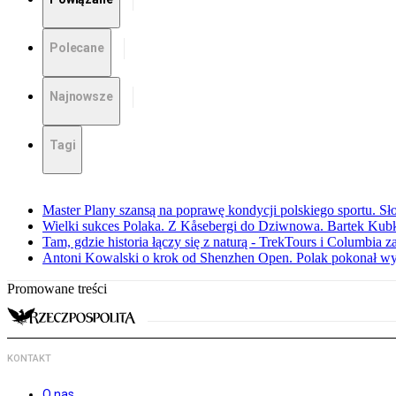
Polecane
Najnowsze
Tagi
Master Plany szansą na poprawę kondycji polskiego sportu. S
Wielki sukces Polaka. Z Kåsebergi do Dziwnowa. Bartek Kubk
Tam, gdzie historia łączy się z naturą - TrekTours i Columbia z
Antoni Kowalski o krok od Shenzhen Open. Polak pokonał w
Promowane treści
KONTAKT
O nas