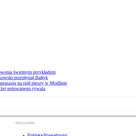
łowenia świetnym przykładem
owski przepłynął Bałtyk
apraszają na rajd pieszy w Modlinie
yżej notowanego rywala
REGULAMIN
Polityka Prywatności