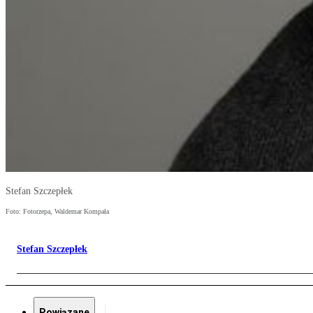
Stefan Szczepłek
Foto: Fotorzepa, Waldemar Kompała
Stefan Szczepłek
Powiązane