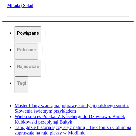
Mikołaj Sokół
Powiązane
Polecane
Najnowsze
Tagi
Master Plany szansą na poprawę kondycji polskiego sportu.
Słowenia świetnym przykładem
Wielki sukces Polaka. Z Kåsebergi do Dziwnowa. Bartek
Kubkowski przepłynął Bałtyk
Tam, gdzie historia łączy się z naturą - TrekTours i Columbia
zapraszają na rajd pieszy w Modlinie