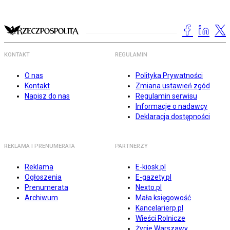
KONTAKT
REGULAMIN
O nas
Polityka Prywatności
Kontakt
Zmiana ustawień zgód
Napisz do nas
Regulamin serwisu
Informacje o nadawcy
Deklaracja dostępności
REKLAMA I PRENUMERATA
PARTNERZY
Reklama
E-kiosk.pl
Ogłoszenia
E-gazety.pl
Prenumerata
Nexto.pl
Archiwum
Mała księgowość
Kancelarierp.pl
Wieści Rolnicze
Życie Warszawy