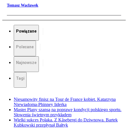
Tomasz Wacławek
Powiązane
Polecane
Najnowsze
Tagi
Niesamowity finisz na Tour de France kobiet. Katarzyna
Niewiadoma-Phinney liderką
Master Plany szansą na poprawę kondycji polskiego sportu.
Słowenia świetnym przykładem
Wielki sukces Polaka. Z Kåsebergi do Dziwnowa. Bartek
Kubkowski przepłynął Bałtyk