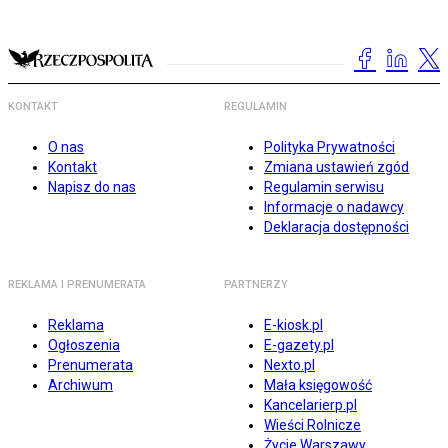
KONTAKT
REGULAMIN
O nas
Polityka Prywatności
Kontakt
Zmiana ustawień zgód
Napisz do nas
Regulamin serwisu
Informacje o nadawcy
Deklaracja dostępności
REKLAMA I PRENUMERATA
PARTNERZY
Reklama
E-kiosk.pl
Ogłoszenia
E-gazety.pl
Prenumerata
Nexto.pl
Archiwum
Mała księgowość
Kancelarierp.pl
Wieści Rolnicze
Życie Warszawy