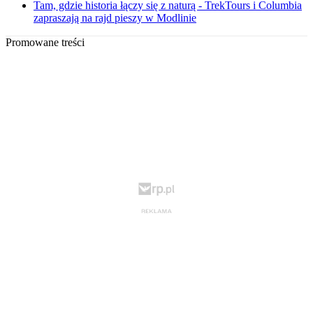
Tam, gdzie historia łączy się z naturą - TrekTours i Columbia
zapraszają na rajd pieszy w Modlinie
Promowane treści