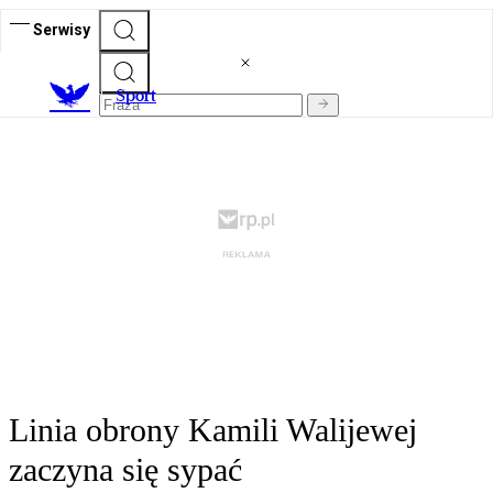
Serwisy
S
port
Linia obrony Kamili Walijewej
zaczyna się sypać