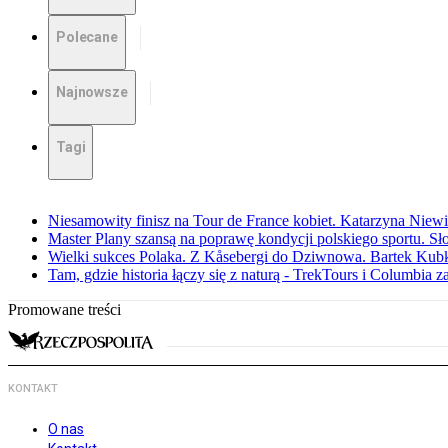
Polecane
Najnowsze
Tagi
Niesamowity finisz na Tour de France kobiet. Katarzyna Niew
Master Plany szansą na poprawę kondycji polskiego sportu. S
Wielki sukces Polaka. Z Kåsebergi do Dziwnowa. Bartek Kubk
Tam, gdzie historia łączy się z naturą - TrekTours i Columbia z
Promowane treści
KONTAKT
O nas