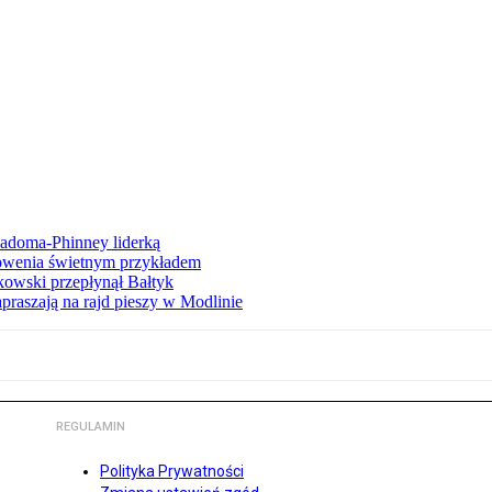
iadoma-Phinney liderką
łowenia świetnym przykładem
owski przepłynął Bałtyk
apraszają na rajd pieszy w Modlinie
REGULAMIN
Polityka Prywatności