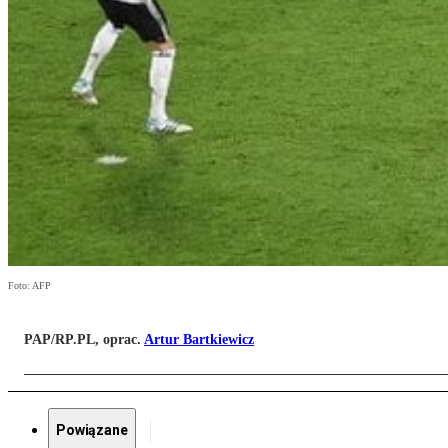
Foto: AFP
PAP/RP.PL, oprac.
Artur Bartkiewicz
Powiązane