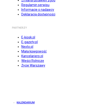
Zmiana ustawień zgód
Regulamin serwisu
Informacje o nadawcy
Deklaracja dostępności
PARTNERZY
E-kiosk.pl
E-gazety.pl
Nexto.pl
Mała księgowość
Kancelarierp.pl
Wieści Rolnicze
Życie Warszawy
KALENDARIUM