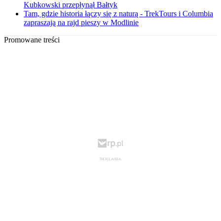
Kubkowski przepłynął Bałtyk
Tam, gdzie historia łączy się z naturą - TrekTours i Columbia
zapraszają na rajd pieszy w Modlinie
Promowane treści