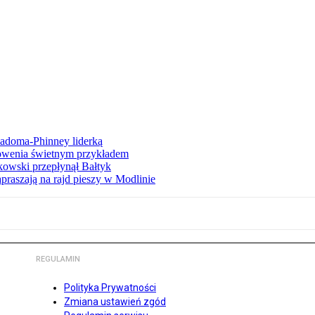
iadoma-Phinney liderką
łowenia świetnym przykładem
owski przepłynął Bałtyk
apraszają na rajd pieszy w Modlinie
REGULAMIN
Polityka Prywatności
Zmiana ustawień zgód