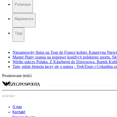
Polecane
Najnowsze
Tagi
Niesamowity finisz na Tour de France kobiet. Katarzyna Niew
Master Plany szansą na poprawę kondycji polskiego sportu. S
Wielki sukces Polaka. Z Kåsebergi do Dziwnowa. Bartek Kubk
Tam, gdzie historia łączy się z naturą - TrekTours i Columbia z
Promowane treści
KONTAKT
O nas
Kontakt