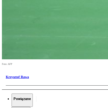
Foto: AFP
Krzysztof Rawa
Powiązane