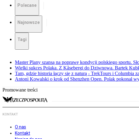
Polecane
Najnowsze
Tagi
Master Plany szansą na poprawę kondycji polskiego sportu. S
Wielki sukces Polaka. Z Kåsebergi do Dziwnowa. Bartek Kubk
Tam, gdzie historia łączy się z naturą - TrekTours i Columbia z
Antoni Kowalski o krok od Shenzhen Open. Polak pokonał w
Promowane treści
KONTAKT
O nas
Kontakt