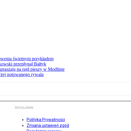
łowenia świetnym przykładem
owski przepłynął Bałtyk
apraszają na rajd pieszy w Modlinie
yżej notowanego rywala
REGULAMIN
Polityka Prywatności
Zmiana ustawień zgód