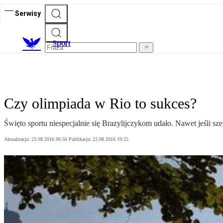
Serwisy
S
port
Czy olimpiada w Rio to sukces?
Święto sportu niespecjalnie się Brazylijczykom udało. Nawet jeśli s
Aktualizacja:
23.08.2016 06:56
Publikacja:
22.08.2016 19:25