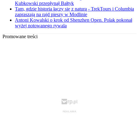
Kubkowski przepłynął Bałtyk
Tam, gdzie historia łączy się z naturą - TrekTours i Columbia
zapraszają na rajd pieszy w Modlinie
Antoni Kowalski o krok od Shenzhen Open. Polak pokonał
wyżej notowanego rywala
Promowane treści