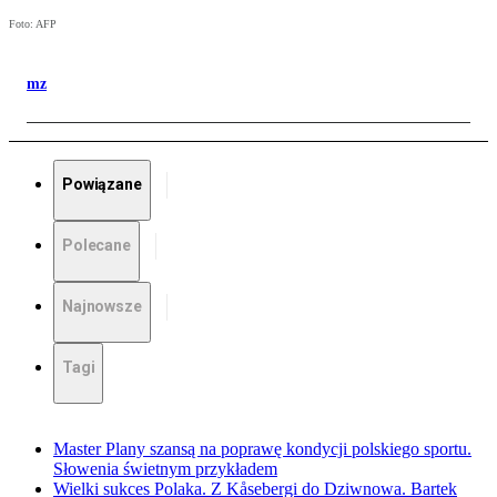
Foto: AFP
mz
Powiązane
Polecane
Najnowsze
Tagi
Master Plany szansą na poprawę kondycji polskiego sportu.
Słowenia świetnym przykładem
Wielki sukces Polaka. Z Kåsebergi do Dziwnowa. Bartek