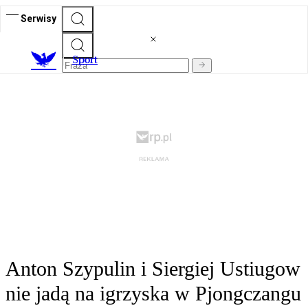
Serwisy
S
port
Anton Szypulin i Siergiej Ustiugow
nie jadą na igrzyska w Pjongczangu