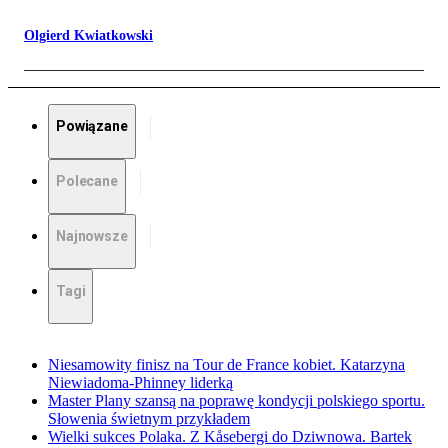
Olgierd Kwiatkowski
Powiązane
Polecane
Najnowsze
Tagi
Niesamowity finisz na Tour de France kobiet. Katarzyna
Niewiadoma-Phinney liderką
Master Plany szansą na poprawę kondycji polskiego sportu.
Słowenia świetnym przykładem
Wielki sukces Polaka. Z Kåsebergi do Dziwnowa. Bartek