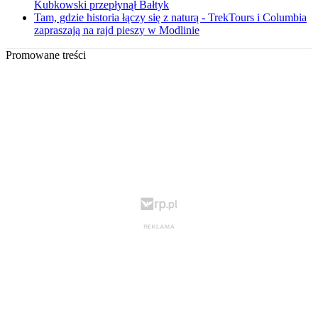
Kubkowski przepłynął Bałtyk
Tam, gdzie historia łączy się z naturą - TrekTours i Columbia
zapraszają na rajd pieszy w Modlinie
Promowane treści