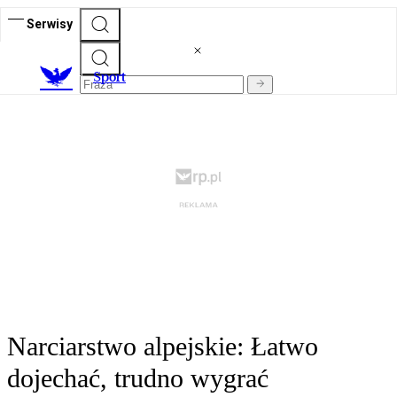
Serwisy
S
port
Narciarstwo alpejskie: Łatwo
dojechać, trudno wygrać