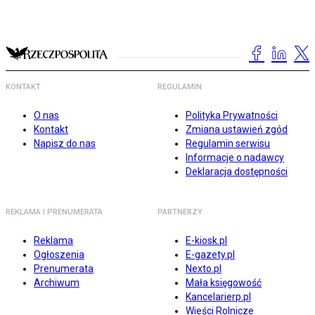
KONTAKT
REGULAMIN
O nas
Polityka Prywatności
Kontakt
Zmiana ustawień zgód
Napisz do nas
Regulamin serwisu
Informacje o nadawcy
Deklaracja dostępności
REKLAMA I PRENUMERATA
PARTNERZY
Reklama
E-kiosk.pl
Ogłoszenia
E-gazety.pl
Prenumerata
Nexto.pl
Archiwum
Mała księgowość
Kancelarierp.pl
Wieści Rolnicze