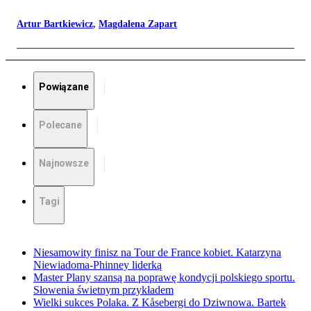
Artur Bartkiewicz
,
Magdalena Zapart
Powiązane
Polecane
Najnowsze
Tagi
Niesamowity finisz na Tour de France kobiet. Katarzyna
Niewiadoma-Phinney liderką
Master Plany szansą na poprawę kondycji polskiego sportu.
Słowenia świetnym przykładem
Wielki sukces Polaka. Z Kåsebergi do Dziwnowa. Bartek