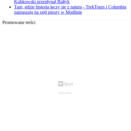
Kubkowski przepłynął Bałtyk
Tam, gdzie historia łączy się z naturą - TrekTours i Columbia
zapraszają na rajd pieszy w Modlinie
Promowane treści