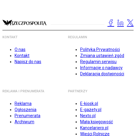
KONTAKT
REGULAMIN
O nas
Polityka Prywatności
Kontakt
Zmiana ustawień zgód
Napisz do nas
Regulamin serwisu
Informacje o nadawcy
Deklaracja dostępności
REKLAMA I PRENUMERATA
PARTNERZY
Reklama
E-kiosk.pl
Ogłoszenia
E-gazety.pl
Prenumerata
Nexto.pl
Archiwum
Mała księgowość
Kancelarierp.pl
Wieści Rolnicze