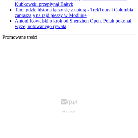
Kubkowski przepłynął Bałtyk
Tam, gdzie historia łączy się z naturą - TrekTours i Columbia
zapraszają na rajd pieszy w Modlinie
Antoni Kowalski o krok od Shenzhen Open. Polak pokonał
wyżej notowanego rywala
Promowane treści