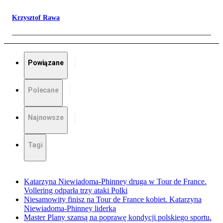
Krzysztof Rawa
Powiązane
Polecane
Najnowsze
Tagi
Katarzyna Niewiadoma-Phinney druga w Tour de France.
Vollering odparła trzy ataki Polki
Niesamowity finisz na Tour de France kobiet. Katarzyna
Niewiadoma-Phinney liderką
Master Plany szansą na poprawę kondycji polskiego sportu.