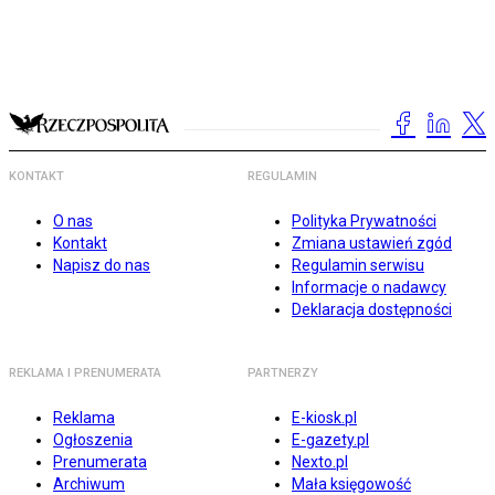
KONTAKT
REGULAMIN
O nas
Polityka Prywatności
Kontakt
Zmiana ustawień zgód
Napisz do nas
Regulamin serwisu
Informacje o nadawcy
Deklaracja dostępności
REKLAMA I PRENUMERATA
PARTNERZY
Reklama
E-kiosk.pl
Ogłoszenia
E-gazety.pl
Prenumerata
Nexto.pl
Archiwum
Mała księgowość