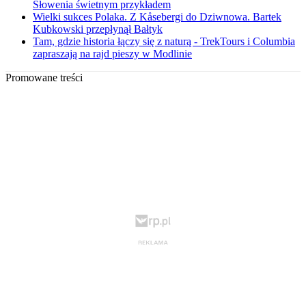
Słowenia świetnym przykładem
Wielki sukces Polaka. Z Kåsebergi do Dziwnowa. Bartek
Kubkowski przepłynął Bałtyk
Tam, gdzie historia łączy się z naturą - TrekTours i Columbia
zapraszają na rajd pieszy w Modlinie
Promowane treści