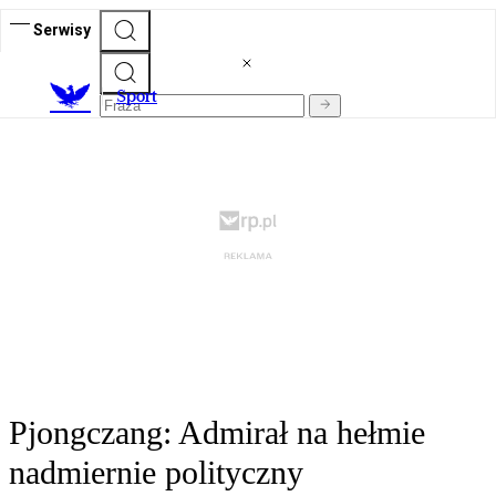
Serwisy
S
port
Pjongczang: Admirał na hełmie
nadmiernie polityczny