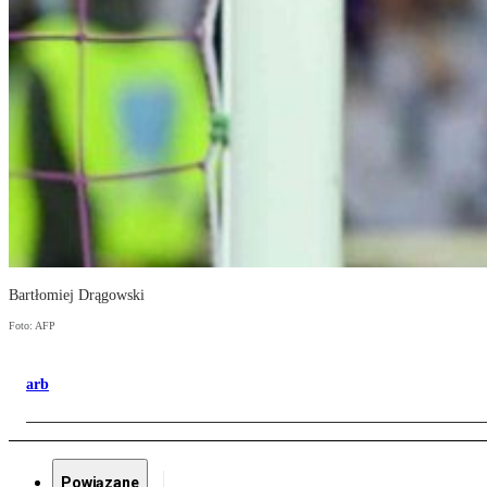
Bartłomiej Drągowski
Foto: AFP
arb
Powiązane