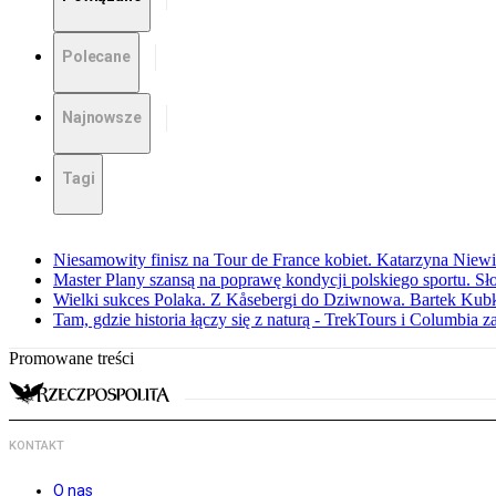
Polecane
Najnowsze
Tagi
Niesamowity finisz na Tour de France kobiet. Katarzyna Niew
Master Plany szansą na poprawę kondycji polskiego sportu. S
Wielki sukces Polaka. Z Kåsebergi do Dziwnowa. Bartek Kubk
Tam, gdzie historia łączy się z naturą - TrekTours i Columbia z
Promowane treści
KONTAKT
O nas