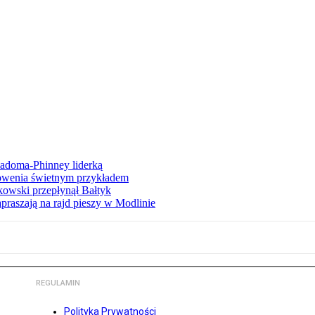
iadoma-Phinney liderką
łowenia świetnym przykładem
owski przepłynął Bałtyk
apraszają na rajd pieszy w Modlinie
REGULAMIN
Polityka Prywatności