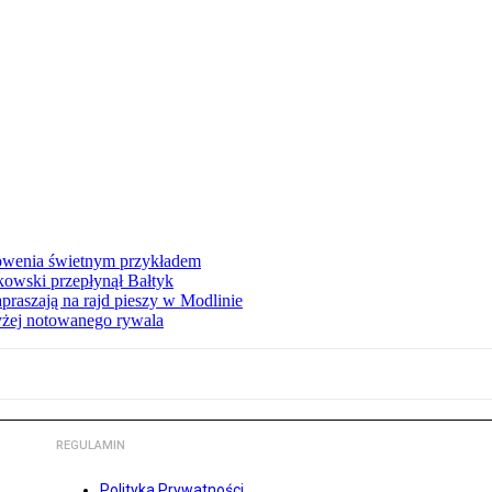
łowenia świetnym przykładem
owski przepłynął Bałtyk
apraszają na rajd pieszy w Modlinie
yżej notowanego rywala
REGULAMIN
Polityka Prywatności