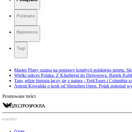
Polecane
Najnowsze
Tagi
Master Plany szansą na poprawę kondycji polskiego sportu. S
Wielki sukces Polaka. Z Kåsebergi do Dziwnowa. Bartek Kubk
Tam, gdzie historia łączy się z naturą - TrekTours i Columbia z
Antoni Kowalski o krok od Shenzhen Open. Polak pokonał w
Promowane treści
KONTAKT
O nas