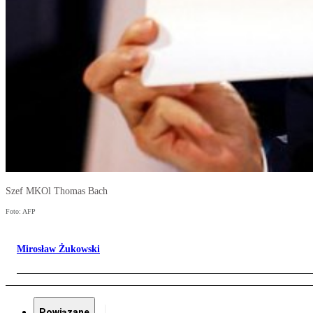
Szef MKOl Thomas Bach
Foto: AFP
Mirosław Żukowski
Powiązane