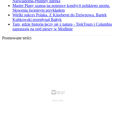
Niewiadoma-Phinney liderką
Master Plany szansą na poprawę kondycji polskiego sportu.
Słowenia świetnym przykładem
Wielki sukces Polaka. Z Kåsebergi do Dziwnowa. Bartek
Kubkowski przepłynął Bałtyk
Tam, gdzie historia łączy się z naturą - TrekTours i Columbia
zapraszają na rajd pieszy w Modlinie
Promowane treści