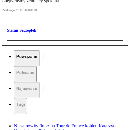
obejrzeliśmy żenujący spektakl.
Publikacja:
26.01.2008 00:34
Stefan Szczepłek
Powiązane
Polecane
Najnowsze
Tagi
Niesamowity finisz na Tour de France kobiet. Katarzyna