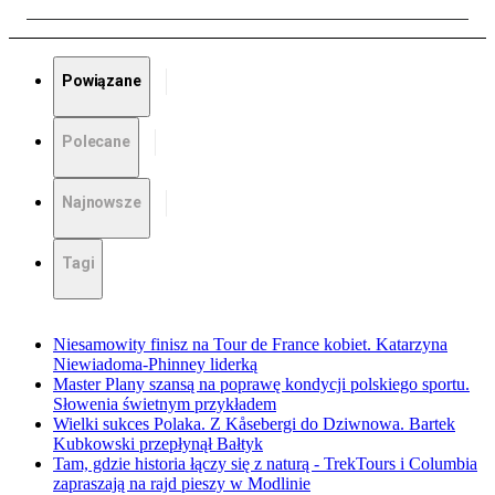
Powiązane
Polecane
Najnowsze
Tagi
Niesamowity finisz na Tour de France kobiet. Katarzyna
Niewiadoma-Phinney liderką
Master Plany szansą na poprawę kondycji polskiego sportu.
Słowenia świetnym przykładem
Wielki sukces Polaka. Z Kåsebergi do Dziwnowa. Bartek
Kubkowski przepłynął Bałtyk
Tam, gdzie historia łączy się z naturą - TrekTours i Columbia
zapraszają na rajd pieszy w Modlinie