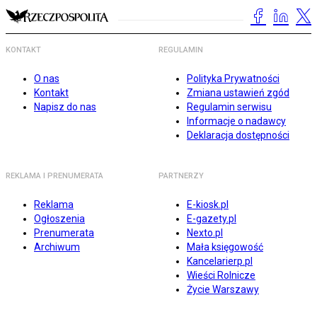
KONTAKT
REGULAMIN
O nas
Polityka Prywatności
Kontakt
Zmiana ustawień zgód
Napisz do nas
Regulamin serwisu
Informacje o nadawcy
Deklaracja dostępności
REKLAMA I PRENUMERATA
PARTNERZY
Reklama
E-kiosk.pl
Ogłoszenia
E-gazety.pl
Prenumerata
Nexto.pl
Archiwum
Mała księgowość
Kancelarierp.pl
Wieści Rolnicze
Życie Warszawy